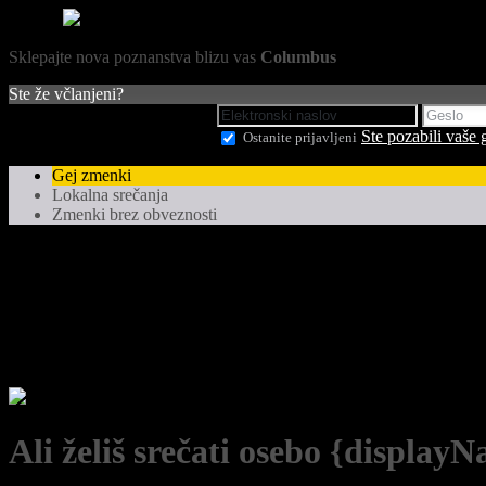
Sklepajte nova poznanstva blizu vas
Columbus
Ste že včlanjeni?
Ste pozabili vaše 
Ostanite prijavljeni
Gej zmenki
Lokalna srečanja
Zmenki brez obveznosti
Ali želiš srečati osebo {display