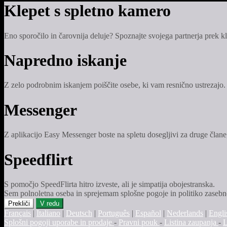
Klepet s spletno kamero
Eno sporočilo in čarovnija deluje? Spoznajte svojega partnerja prek k
Napredno iskanje
Z zelo podrobnim iskanjem poiščite osebe, ki vam resnično ustrezajo.
Messenger
Z aplikacijo Easy Messenger boste na spletu dosegljivi za druge člane, 
Speedflirt
S pomočjo SpeedFlirta hitro izveste, ali je simpatija obojestranska.
Sem polnoletna oseba in sprejemam splošne pogoje in politiko zasebn
Prekliči
V redu
Français
|
Italiano
|
Deutsch
|
Português
|
Español
|
Nederlands
|
Engli
Splošni pogoji uporabe in prodaje
-
Pravni pouk
-
Listina zaupanja
-
L