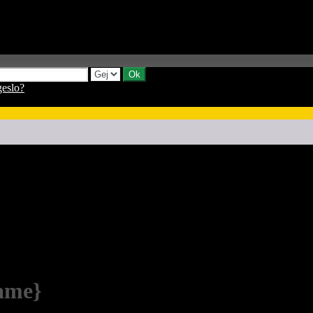
geslo?
Name}