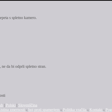
lepeta s spletno kamero.
ne da bi odprli spletno stran.
osti
sh
|
Polski
|
Slovenščina
istina zmernosti
-
boj proti spamerjem
-
Politika vračila
-
Kontakt
-
Pog