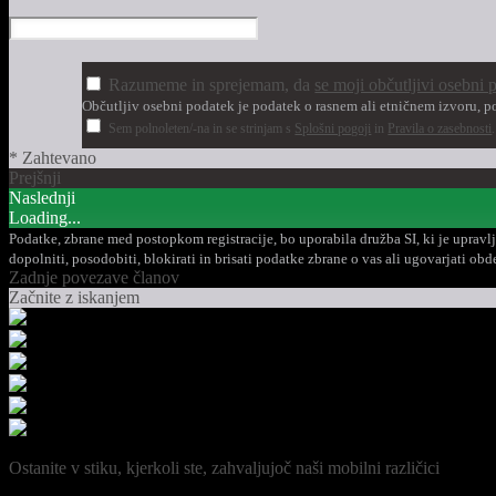
Razumeme in sprejemam, da
se moji občutljivi osebni 
Občutljiv osebni podatek je podatek o rasnem ali etničnem izvoru, po
Sem polnoleten/-na in se strinjam s
Splošni pogoji
in
Pravila o zasebnosti
* Zahtevano
Prejšnji
Naslednji
Loading...
Podatke, zbrane med postopkom registracije, bo uporabila družba SI, ki je upravlj
dopolniti, posodobiti, blokirati in brisati podatke zbrane o vas ali ugovarjati 
Zadnje povezave članov
Začnite z iskanjem
Ostanite v stiku, kjerkoli ste, zahvaljujoč naši mobilni različici