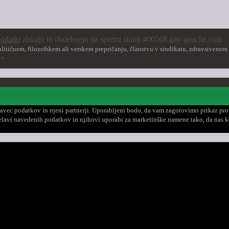
podatki
zbirajo in obdelujejo na spletni strani 400568.gay-gauche.com
litičnem, filozofskem ali verskem prepričanju, članstvu v sindikatu, zdravstvenem 
.
*
avec podatkov in njeni partnerji. Uporabljeni bodo, da vam zagotovimo prikaz profi
obdelavi navedenih podatkov in njihovi uporabi za marketinške namene tako, da nas