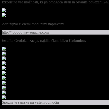
Izkoristite vse možnosti, ki jih omogoča stran in ostanite povezani 24/
Združljivo z vsemi mobilnimi napravami ...
http://400568.gay-gauche.com
location
Geolokalizacija, najdite člane blizu
Columbus
Spoznajte samske na vašem območju