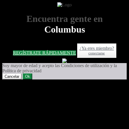
Encuentra gente en
Columbus
¿Ya eres miembro?
REGÍSTRATE RÁPIDAMENTE
conectarse
Soy mayor de edad y acepto las Condiciones de utilización y la
Política de privacidad
Cancelar
Ok